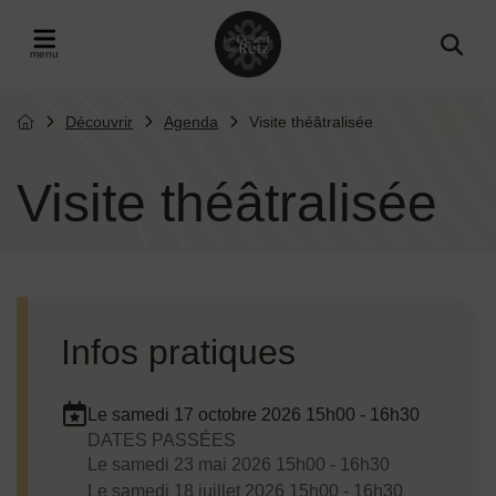
Menu de raccourcis
Retour à l'accueil
er le menu
Découvrir
Agenda
Visite théâtralisée
Page d'accueil du site
Visite théâtralisée
Infos pratiques
Le
samedi 17 octobre 2026
15h00 - 16h30
DATES PASSÉES
Dates de planification
Le
samedi 23 mai 2026
15h00 - 16h30
Le
samedi 18 juillet 2026
15h00 - 16h30