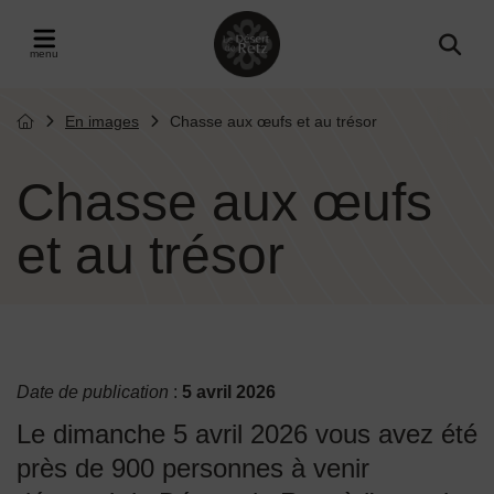
Menu de raccourcis
Retour à l'accueil
er le menu
En images
Chasse aux œufs et au trésor
Page d'accueil du site
Chasse aux œufs
et au trésor
Date de publication
:
5 avril 2026
Le dimanche 5 avril 2026 vous avez été
près de 900 personnes à venir